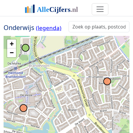
Onderwijs
(legenda)
+
−