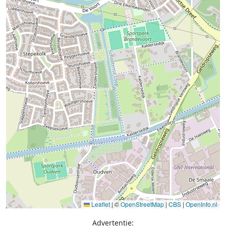
Leaflet
|
©
OpenStreetMap
|
CBS
|
OpenInfo.nl
Advertentie: