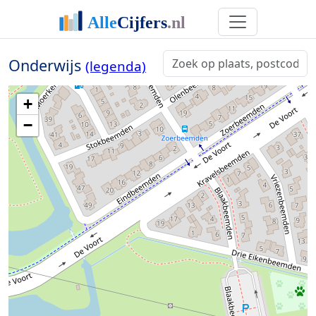
Onderwijs
(legenda)
+
−