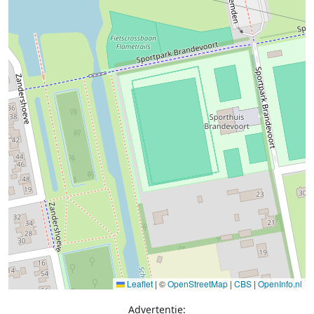
Leaflet
|
©
OpenStreetMap
|
CBS
|
OpenInfo.nl
Advertentie: