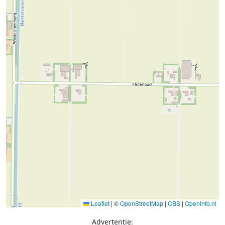
Leaflet
|
©
OpenStreetMap
|
CBS
|
OpenInfo.nl
Advertentie: