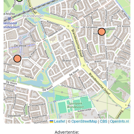
Leaflet
|
©
OpenStreetMap
|
CBS
|
OpenInfo.nl
Advertentie: