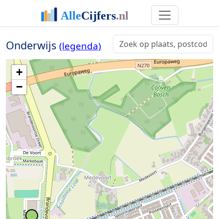
Onderwijs
(legenda)
+
−