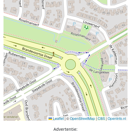
Leaflet
|
©
OpenStreetMap
|
CBS
|
OpenInfo.nl
Advertentie: