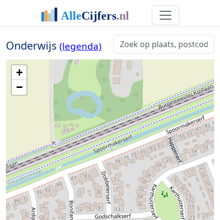
Onderwijs
(legenda)
+
−