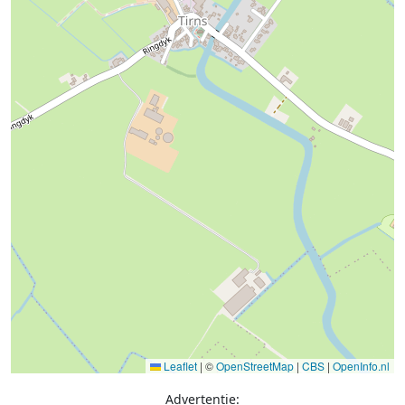
Leaflet
|
©
OpenStreetMap
|
CBS
|
OpenInfo.nl
Advertentie: