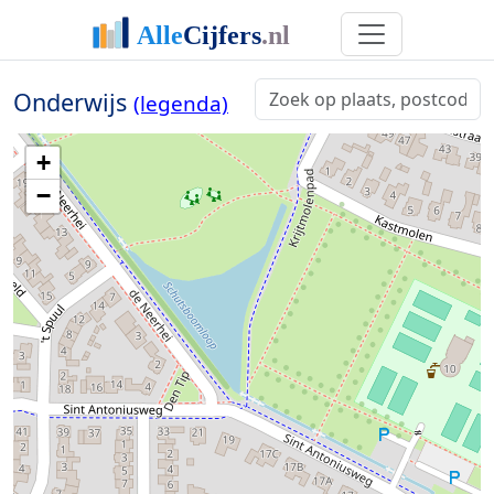
Onderwijs
(legenda)
+
−