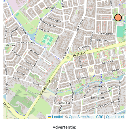
Leaflet
|
©
OpenStreetMap
|
CBS
|
OpenInfo.nl
Advertentie: