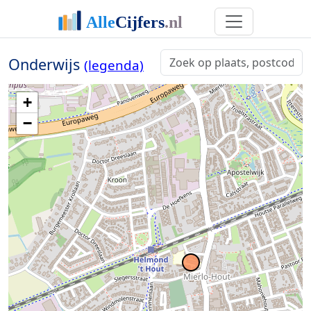
Onderwijs
(legenda)
+
−