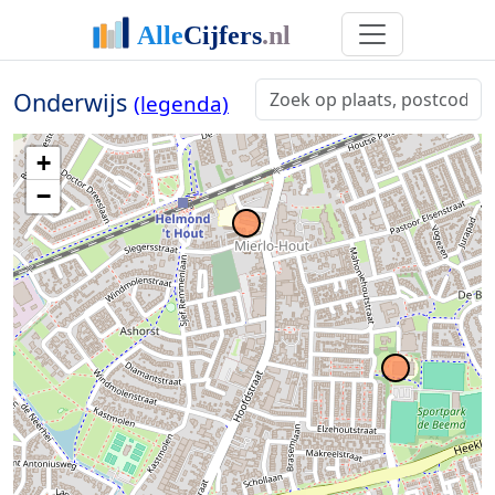
Onderwijs
(legenda)
+
−