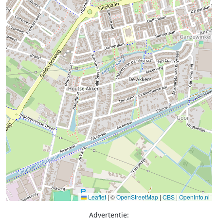
Leaflet
|
©
OpenStreetMap
|
CBS
|
OpenInfo.nl
Advertentie: