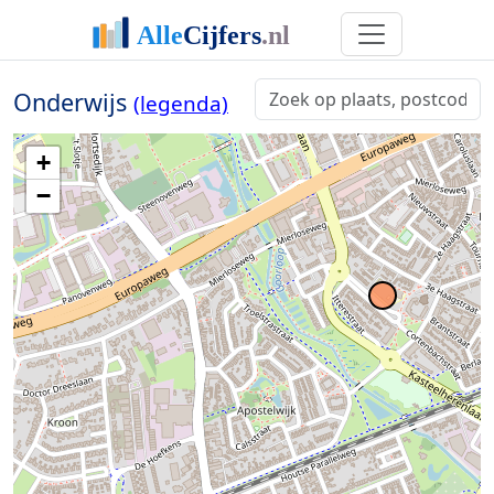
Onderwijs
(legenda)
+
−