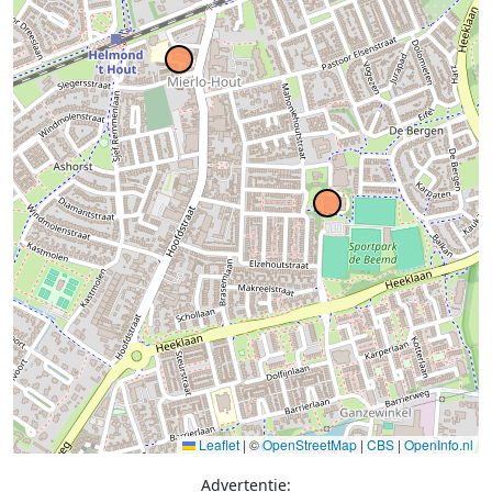
Leaflet
|
©
OpenStreetMap
|
CBS
|
OpenInfo.nl
Advertentie: