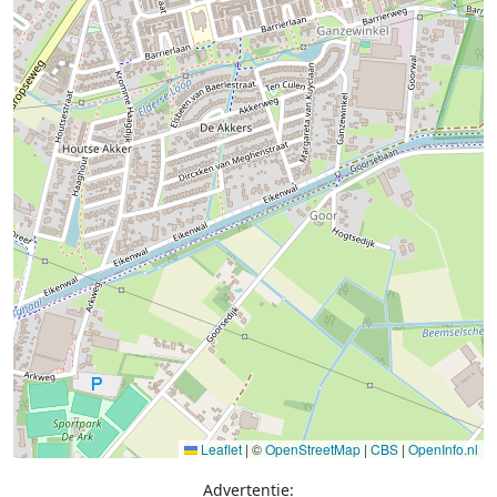
Leaflet
|
©
OpenStreetMap
|
CBS
|
OpenInfo.nl
Advertentie: