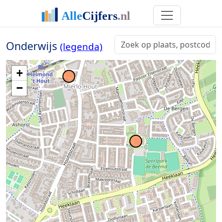
Onderwijs
(legenda)
+
−