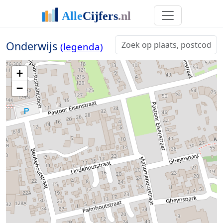
Onderwijs
(legenda)
+
−