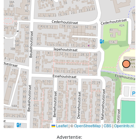
Leaflet
|
©
OpenStreetMap
|
CBS
|
OpenInfo.nl
Advertentie: