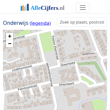
Onderwijs
(legenda)
+
−