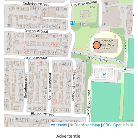
Leaflet
|
©
OpenStreetMap
|
CBS
|
OpenInfo.nl
Advertentie: