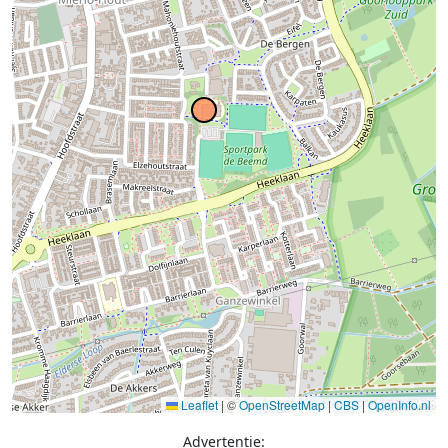
Leaflet
|
©
OpenStreetMap
|
CBS
|
OpenInfo.nl
Advertentie: