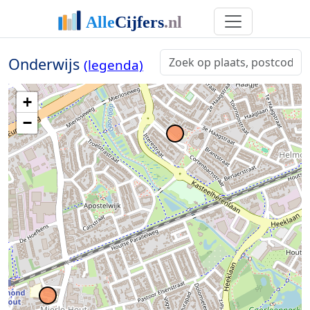
Onderwijs
(legenda)
+
−