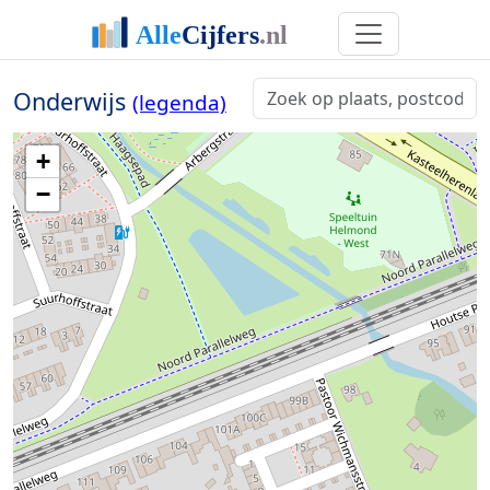
Onderwijs
(legenda)
+
−