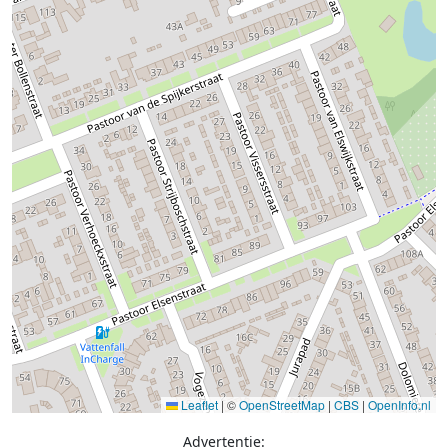
Leaflet
|
©
OpenStreetMap
|
CBS
|
OpenInfo.nl
Advertentie: