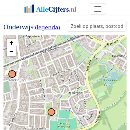
Onderwijs
(legenda)
+
−