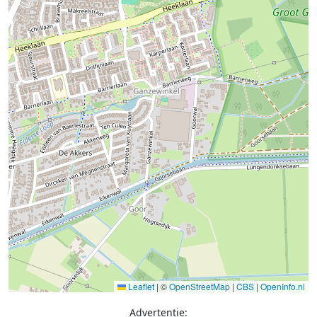
Leaflet
|
©
OpenStreetMap
|
CBS
|
OpenInfo.nl
Advertentie: