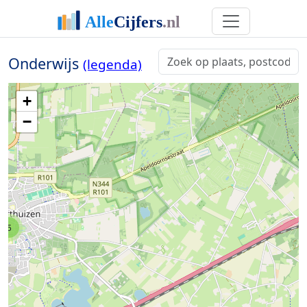
Onderwijs
(legenda)
+
−
5