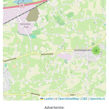
2
Leaflet
|
©
OpenStreetMap
|
CBS
|
OpenInfo.nl
Advertentie: