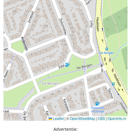
Leaflet
|
©
OpenStreetMap
|
CBS
|
OpenInfo.nl
Advertentie: