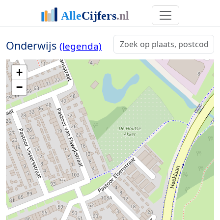
Onderwijs
(legenda)
+
−