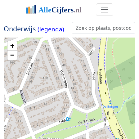
Onderwijs
(legenda)
+
−