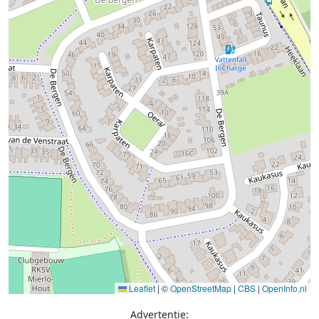
Leaflet
|
©
OpenStreetMap
|
CBS
|
OpenInfo.nl
Advertentie: