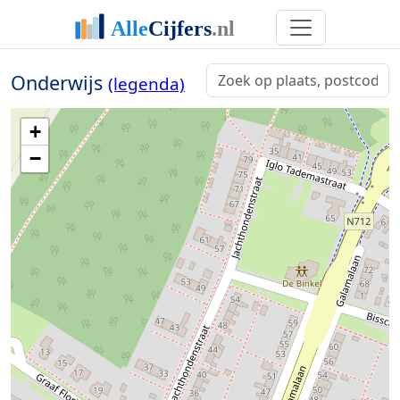
Onderwijs
(legenda)
+
−