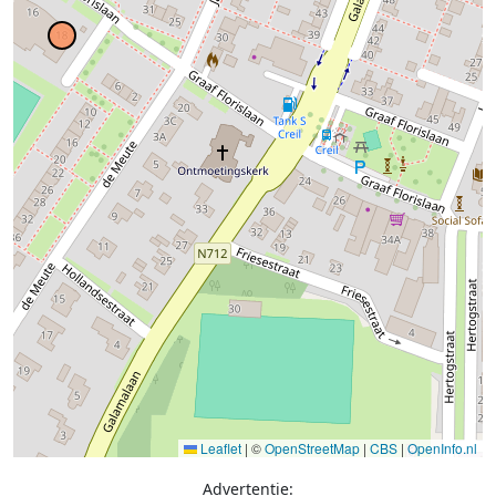
Leaflet
|
©
OpenStreetMap
|
CBS
|
OpenInfo.nl
Advertentie: