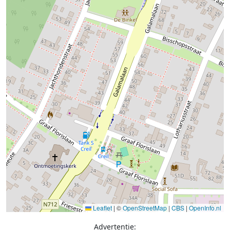
Leaflet
|
©
OpenStreetMap
|
CBS
|
OpenInfo.nl
Advertentie: