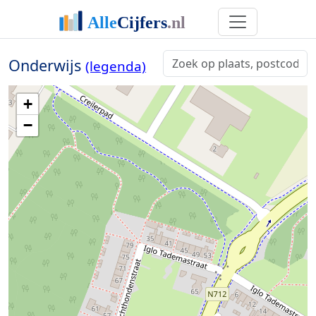
Onderwijs
(legenda)
+
−