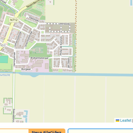
Leaflet
|