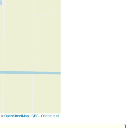
©
OpenStreetMap
|
CBS
|
OpenInfo.nl