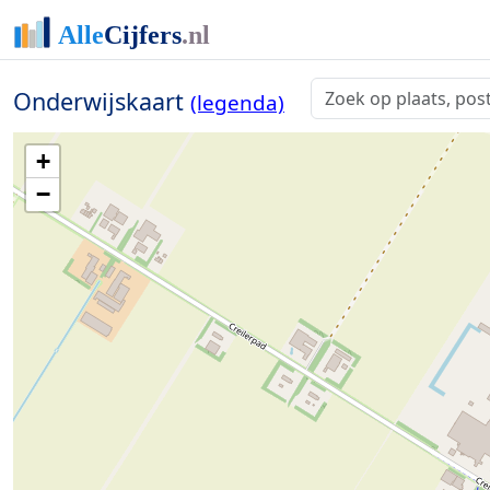
Onderwijskaart
(legenda)
+
−