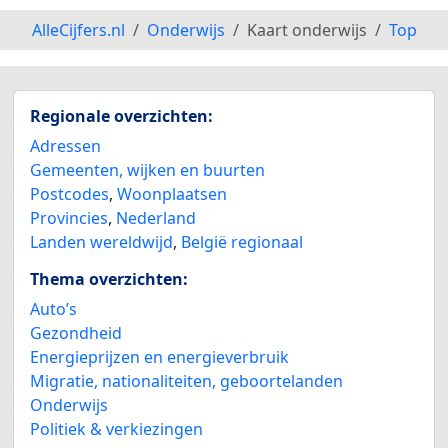
AlleCijfers.nl
Onderwijs
Kaart onderwijs
Top
Regionale overzichten:
Adressen
Gemeenten, wijken en buurten
Postcodes
,
Woonplaatsen
Provincies
,
Nederland
Landen wereldwijd
,
België regionaal
Thema overzichten:
Auto’s
Gezondheid
Energieprijzen en energieverbruik
Migratie, nationaliteiten, geboortelanden
Onderwijs
Politiek & verkiezingen