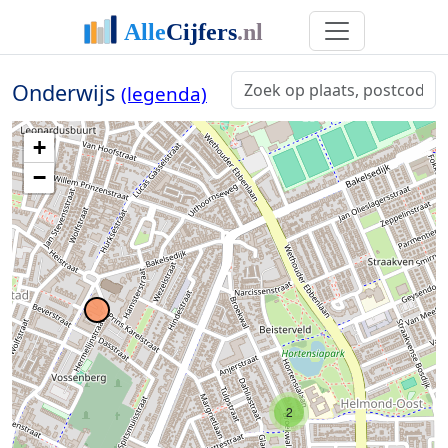
Onderwijs
(legenda)
+
−
2