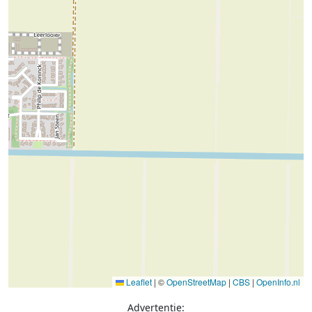
Leaflet
|
©
OpenStreetMap
|
CBS
|
OpenInfo.nl
Advertentie: