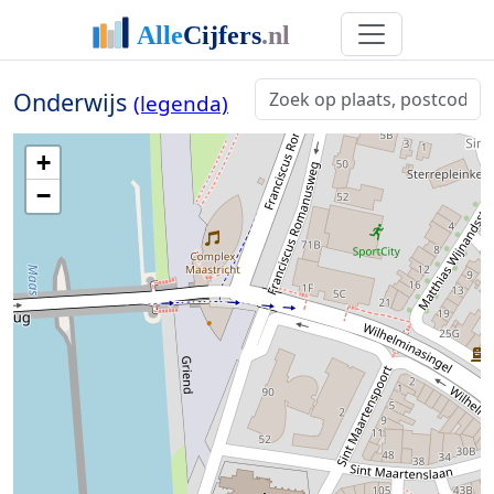
Onderwijs
(legenda)
+
−