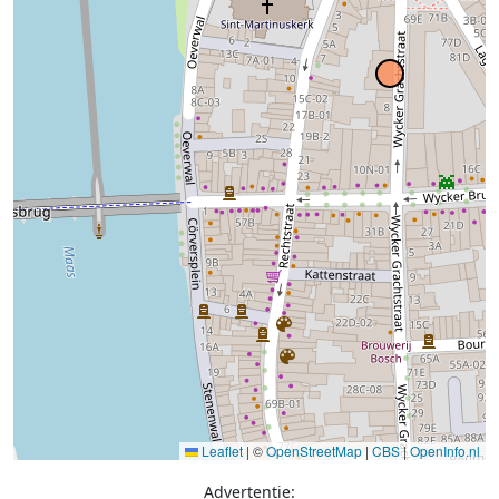
Leaflet
|
©
OpenStreetMap
|
CBS
|
OpenInfo.nl
Advertentie: