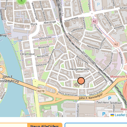
Leaflet
|