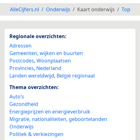
AlleCijfers.nl
Onderwijs
Kaart onderwijs
Top
Regionale overzichten:
Adressen
Gemeenten, wijken en buurten
Postcodes
,
Woonplaatsen
Provincies
,
Nederland
Landen wereldwijd
,
België regionaal
Thema overzichten:
Auto’s
Gezondheid
Energieprijzen en energieverbruik
Migratie, nationaliteiten, geboortelanden
Onderwijs
Politiek & verkiezingen