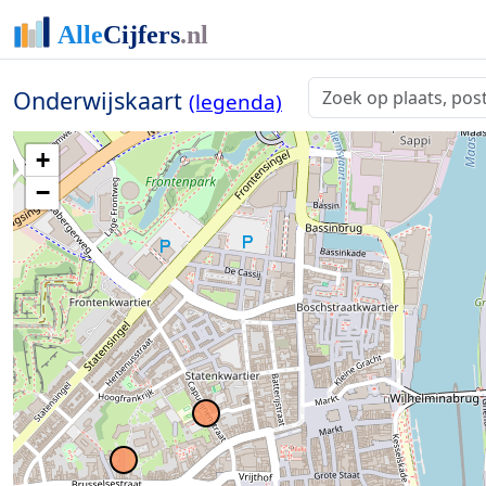
Onderwijskaart
(legenda)
+
−