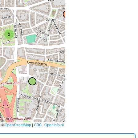
4
2
©
OpenStreetMap
|
CBS
|
OpenInfo.nl