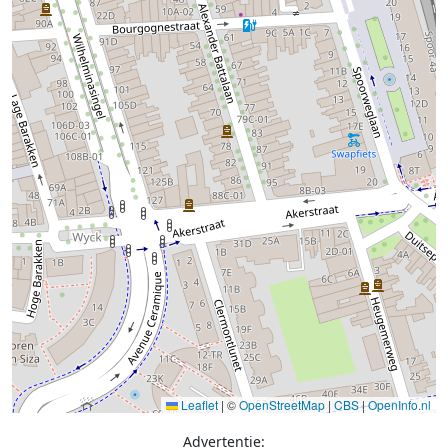
Leaflet
|
©
OpenStreetMap
|
CBS
|
OpenInfo.nl
Advertentie: