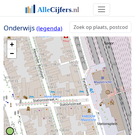
Onderwijs
(legenda)
+
−