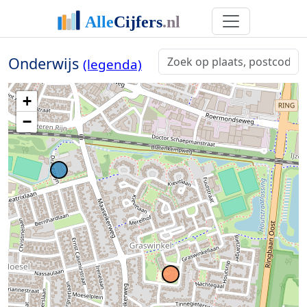
Onderwijs
(legenda)
+
−