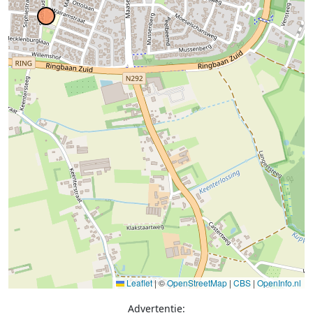
Leaflet
|
©
OpenStreetMap
|
CBS
|
OpenInfo.nl
Advertentie: