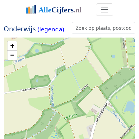
Onderwijs
(legenda)
+
−