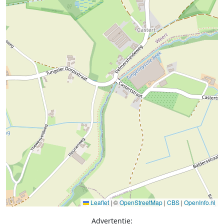
Leaflet
|
©
OpenStreetMap
|
CBS
|
OpenInfo.nl
Advertentie: