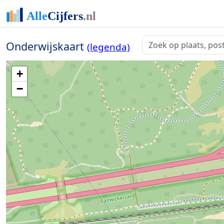
Onderwijskaart
(legenda)
+
−