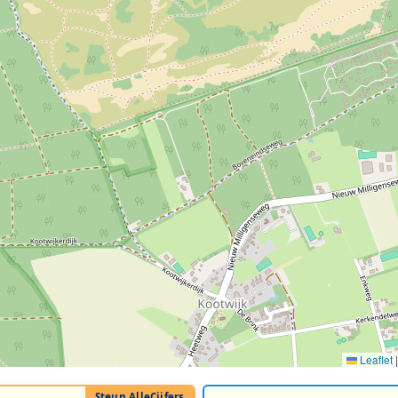
Leaflet
|