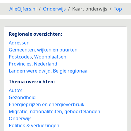
AlleCijfers.nl
Onderwijs
Kaart onderwijs
Top
Regionale overzichten:
Adressen
Gemeenten, wijken en buurten
Postcodes
,
Woonplaatsen
Provincies
,
Nederland
Landen wereldwijd
,
België regionaal
Thema overzichten:
Auto’s
Gezondheid
Energieprijzen en energieverbruik
Migratie, nationaliteiten, geboortelanden
Onderwijs
Politiek & verkiezingen