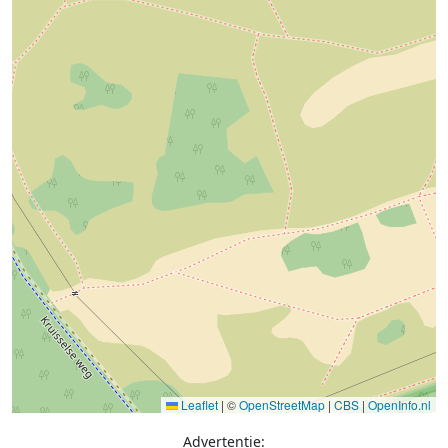
Leaflet
|
©
OpenStreetMap
|
CBS
|
OpenInfo.nl
Advertentie: