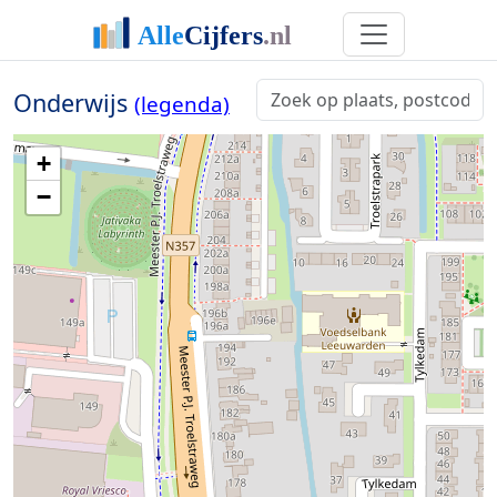
Onderwijs
(legenda)
+
−