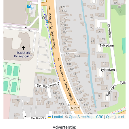
Leaflet
|
©
OpenStreetMap
|
CBS
|
OpenInfo.nl
Advertentie: