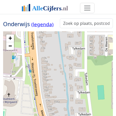
Onderwijs
(legenda)
+
−