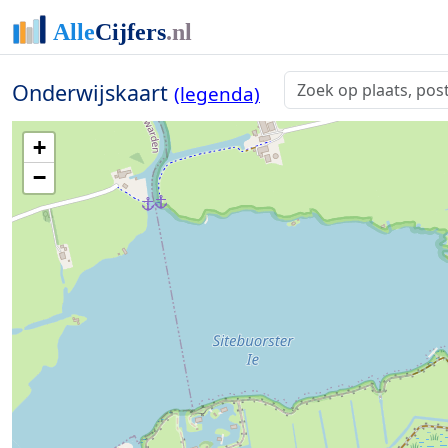
Onderwijskaart
(legenda)
+
−