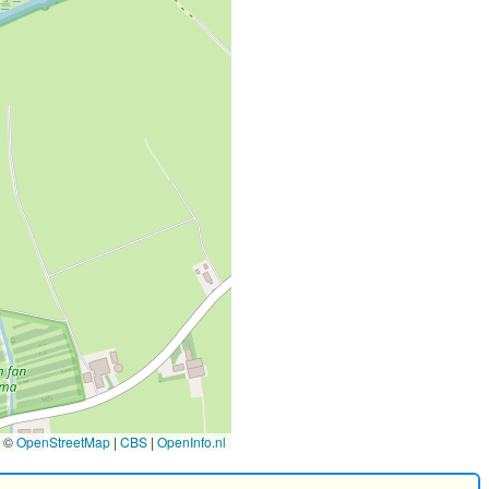
©
OpenStreetMap
|
CBS
|
OpenInfo.nl