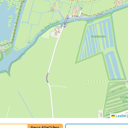
Leaflet
|