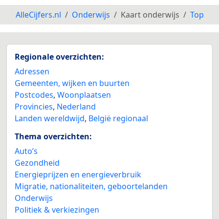
AlleCijfers.nl
Onderwijs
Kaart onderwijs
Top
Regionale overzichten:
Adressen
Gemeenten, wijken en buurten
Postcodes
,
Woonplaatsen
Provincies
,
Nederland
Landen wereldwijd
,
België regionaal
Thema overzichten:
Auto’s
Gezondheid
Energieprijzen en energieverbruik
Migratie, nationaliteiten, geboortelanden
Onderwijs
Politiek & verkiezingen