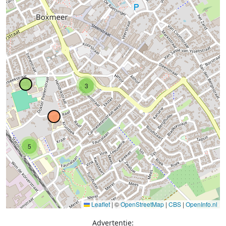
3
5
Leaflet
|
©
OpenStreetMap
|
CBS
|
OpenInfo.nl
Advertentie: