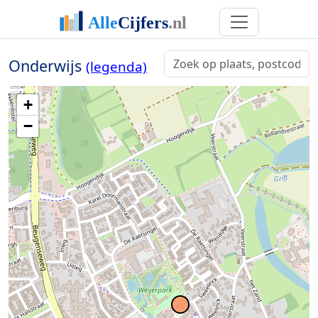
Onderwijs
(legenda)
+
−