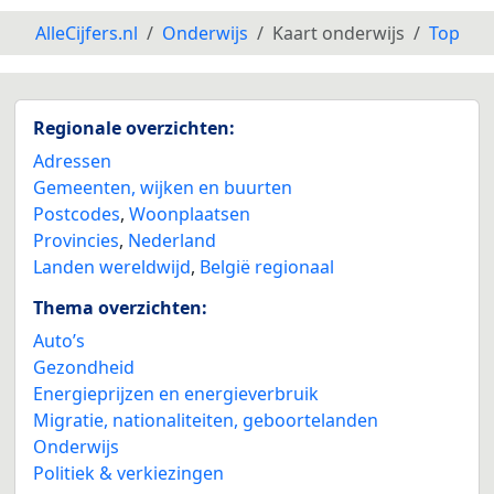
AlleCijfers.nl
Onderwijs
Kaart onderwijs
Top
Regionale overzichten:
Adressen
Gemeenten, wijken en buurten
Postcodes
,
Woonplaatsen
Provincies
,
Nederland
Landen wereldwijd
,
België regionaal
Thema overzichten:
Auto’s
Gezondheid
Energieprijzen en energieverbruik
Migratie, nationaliteiten, geboortelanden
Onderwijs
Politiek & verkiezingen