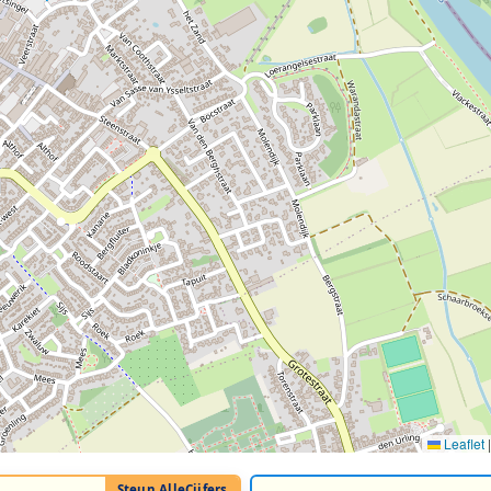
Leaflet
|