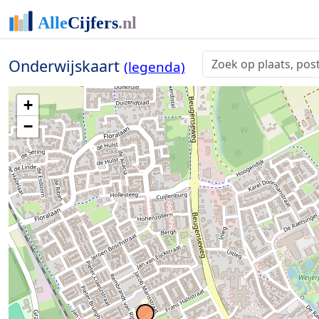
Onderwijskaart
(legenda)
+
−