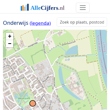
Onderwijs
(legenda)
+
−