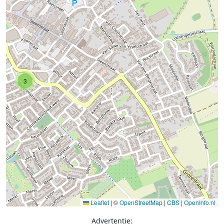
3
Leaflet
|
©
OpenStreetMap
|
CBS
|
OpenInfo.nl
Advertentie: