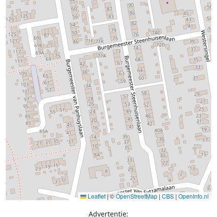
Leaflet
|
©
OpenStreetMap
|
CBS
|
OpenInfo.nl
Advertentie: