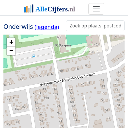
Onderwijs
(legenda)
+
−