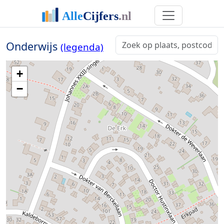
Onderwijs
(legenda)
+
−