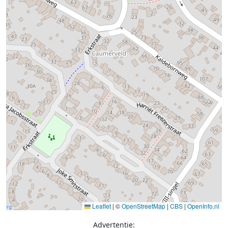
Leaflet
|
©
OpenStreetMap
|
CBS
|
OpenInfo.nl
Advertentie: