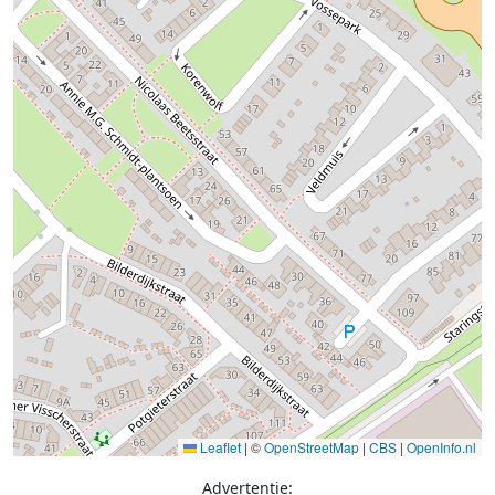
Leaflet
|
©
OpenStreetMap
|
CBS
|
OpenInfo.nl
Advertentie: