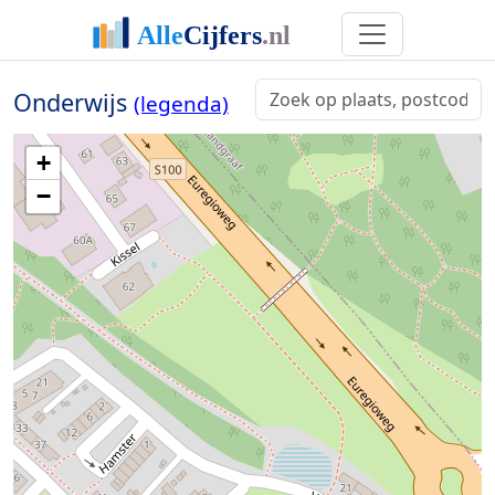
Onderwijs
(legenda)
+
−