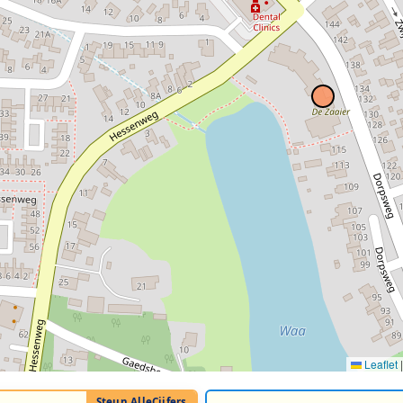
Leaflet
|