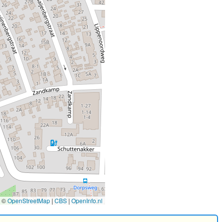
©
OpenStreetMap
|
CBS
|
OpenInfo.nl