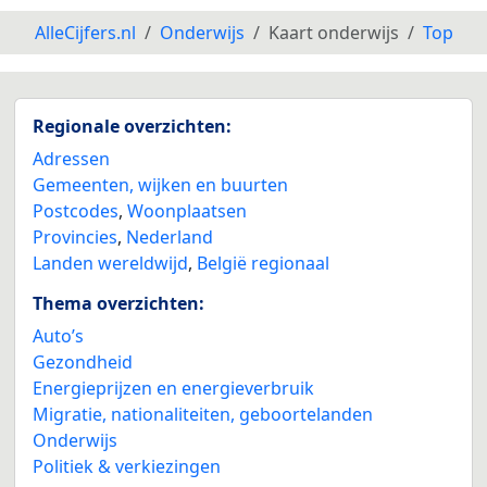
AlleCijfers.nl
Onderwijs
Kaart onderwijs
Top
Regionale overzichten:
Adressen
Gemeenten, wijken en buurten
Postcodes
,
Woonplaatsen
Provincies
,
Nederland
Landen wereldwijd
,
België regionaal
Thema overzichten:
Auto’s
Gezondheid
Energieprijzen en energieverbruik
Migratie, nationaliteiten, geboortelanden
Onderwijs
Politiek & verkiezingen