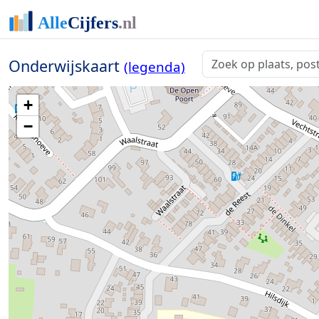
Onderwijskaart
(legenda)
+
−