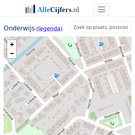
Onderwijs
(legenda)
+
−