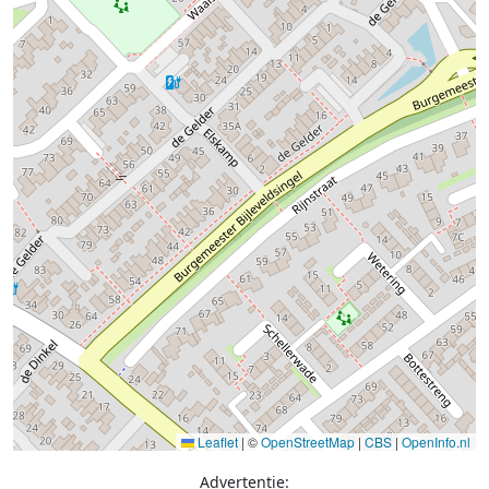
Leaflet
|
©
OpenStreetMap
|
CBS
|
OpenInfo.nl
Advertentie: