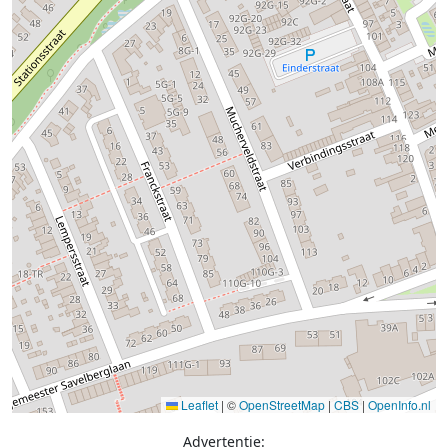
Leaflet
|
©
OpenStreetMap
|
CBS
|
OpenInfo.nl
Advertentie: