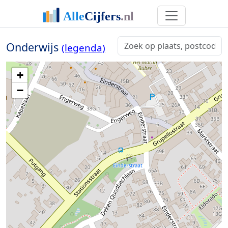
Onderwijs
(legenda)
+
−