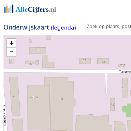
Onderwijskaart
(legenda)
+
−