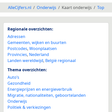
AlleCijfers.nl
Onderwijs
Kaart onderwijs
Top
Regionale overzichten:
Adressen
Gemeenten, wijken en buurten
Postcodes
,
Woonplaatsen
Provincies
,
Nederland
Landen wereldwijd
,
België regionaal
Thema overzichten:
Auto’s
Gezondheid
Energieprijzen en energieverbruik
Migratie, nationaliteiten, geboortelanden
Onderwijs
Politiek & verkiezingen