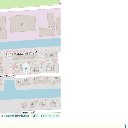
©
OpenStreetMap
|
CBS
|
OpenInfo.nl