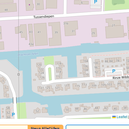
Leaflet
|