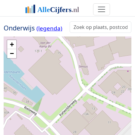
Onderwijs
(legenda)
+
−