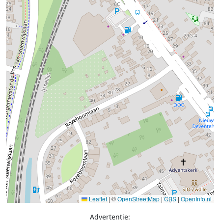
Leaflet
|
©
OpenStreetMap
|
CBS
|
OpenInfo.nl
Advertentie: