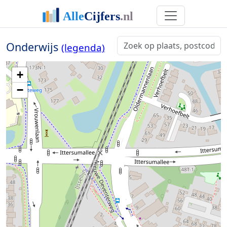
Onderwijs
(legenda)
+
−