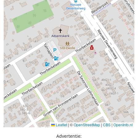
Leaflet
|
©
OpenStreetMap
|
CBS
|
OpenInfo.nl
Advertentie: