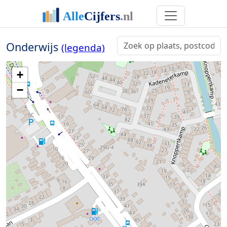
Onderwijs
(legenda)
+
−