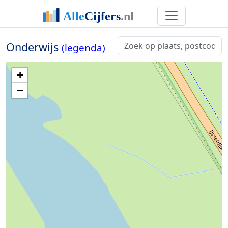
Onderwijs
(legenda)
+
−