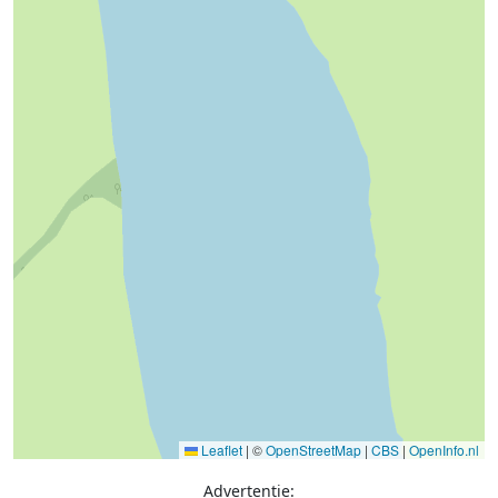
Leaflet
|
©
OpenStreetMap
|
CBS
|
OpenInfo.nl
Advertentie: