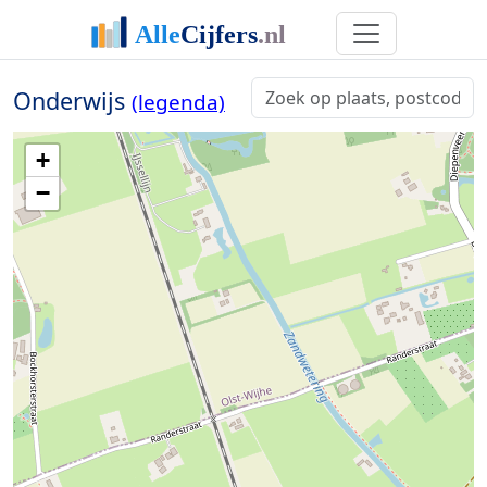
Onderwijs
(legenda)
+
−