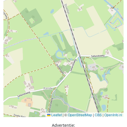
Leaflet
|
©
OpenStreetMap
|
CBS
|
OpenInfo.nl
Advertentie: