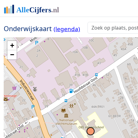
Onderwijskaart
(legenda)
+
−