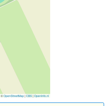
©
OpenStreetMap
|
CBS
|
OpenInfo.nl