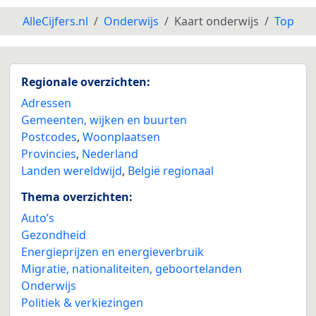
AlleCijfers.nl
Onderwijs
Kaart onderwijs
Top
Regionale overzichten:
Adressen
Gemeenten, wijken en buurten
Postcodes
,
Woonplaatsen
Provincies
,
Nederland
Landen wereldwijd
,
België regionaal
Thema overzichten:
Auto’s
Gezondheid
Energieprijzen en energieverbruik
Migratie, nationaliteiten, geboortelanden
Onderwijs
Politiek & verkiezingen