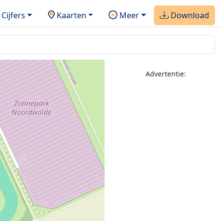
Cijfers
Kaarten
Meer
Download
Advertentie: